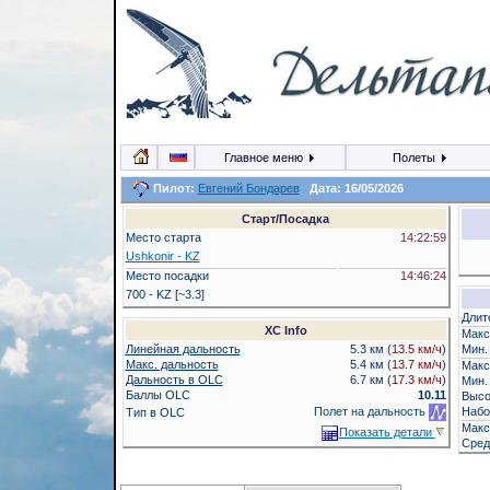
20
Главное меню
Полеты
Пилот:
Евгений Бондарев
Дата: 16/05/2026
Старт/Посадка
Место старта
14:22:59
Ushkonir - KZ
Место посадки
14:46:24
700 - KZ [~3.3]
Длит
XC Info
Макс
Линейная дальность
5.3 км (
13.5 км/ч
)
Мин.
Макс. дальность
5.4 км (
13.7 км/ч
)
Макс
Дальность в OLC
6.7 км (
17.3 км/ч
)
Мин.
Баллы OLC
10.11
Высо
Полет на дальность
Набо
Тип в OLC
Макс
Показать детали
Сред